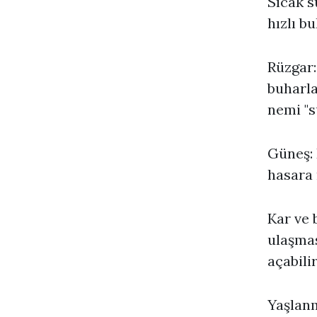
Sıcak s
hızlı b
Rüzgar:
buharla
nemi "s
Güneş: 
hasara 
Kar ve 
ulaşmas
açabilir
Yaşlanm