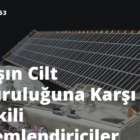
53
şın Cilt
ruluğuna Karşı
kili
mlendiriciler