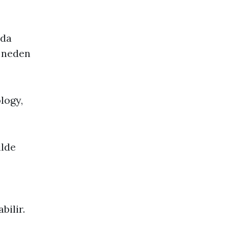
 da
a neden
logy,
ilde
bilir.