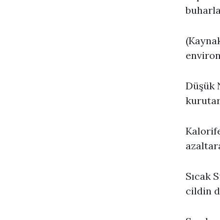
buharla
(Kaynak
environ
Düşük N
kurutar
Kalorif
azaltar
Sıcak S
cildin 