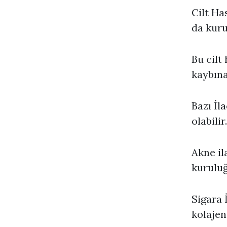
Cilt Has
da kuru
Bu cilt
kaybına
Bazı İl
olabilir.
Akne ila
kuruluğ
Sigara 
kolajen