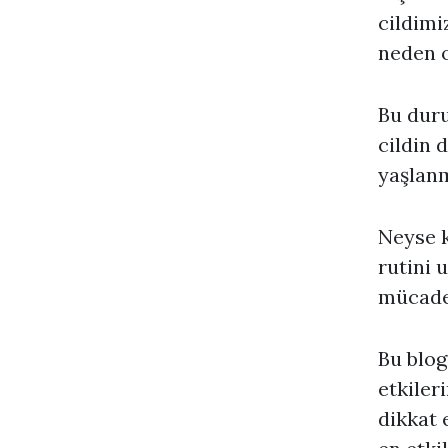
cildimi
neden o
Bu duru
cildin 
yaşlanm
Neyse k
rutini 
mücadel
Bu blog
etkiler
dikkat 