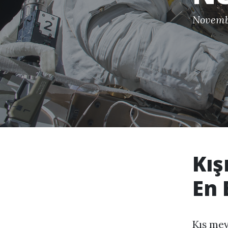
Novemb
Kış
En 
Kış mev