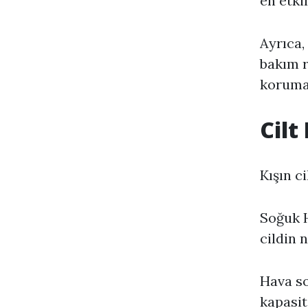
en etki
Ayrıca,
bakım r
koruman
Cilt
Kışın c
Soğuk H
cildin 
Hava so
kapasit