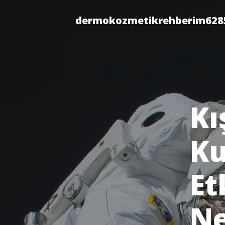
dermokozmetikrehberim628
Kı
Ku
Et
Ne