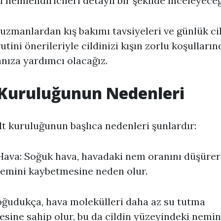
li nemlendiricileri detaylı bir şekilde inceleyeceğ
 uzmanlardan kış bakımı tavsiyeleri ve günlük ci
utini önerileriyle cildinizi kışın zorlu koşulları
ıza yardımcı olacağız.
 Kuruluğunun Nedenleri
ilt kuruluğunun başlıca nedenleri şunlardır:
ava: Soğuk hava, havadaki nem oranını düşüre
nemini kaybetmesine neden olur.
ğudukça, hava molekülleri daha az su tutma
esine sahip olur, bu da cildin yüzeyindeki nemin