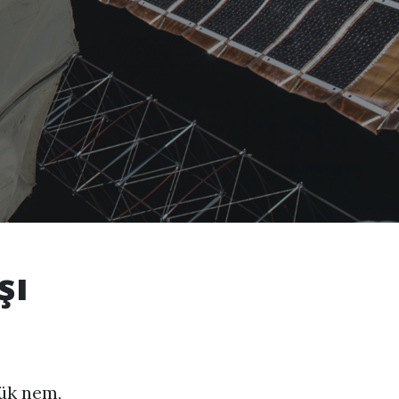
şı
şük nem,