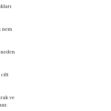
ıkları
ak nem
a neden
cilt
arak ve
nur.