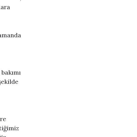
lara
 zamanda
t bakımı
şekilde
ere
tiğimiz