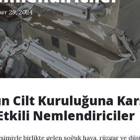
er 29, 2024
ın Cilt Kuruluğuna Kar
Etkili Nemlendiriciler
simiyle birlikte gelen soğuk hava, rüzgar ve dü