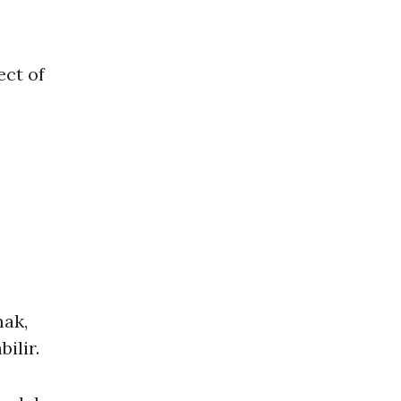
ect of
.
mak,
ilir.