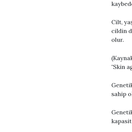
kaybede
Cilt, y
cildin 
olur.
(Kaynak
"Skin ag
Genetik
sahip ol
Genetik
kapasit