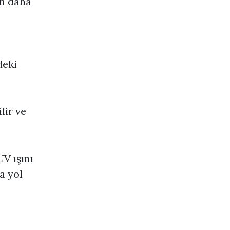
in daha
deki
lir ve
UV ışını
a yol